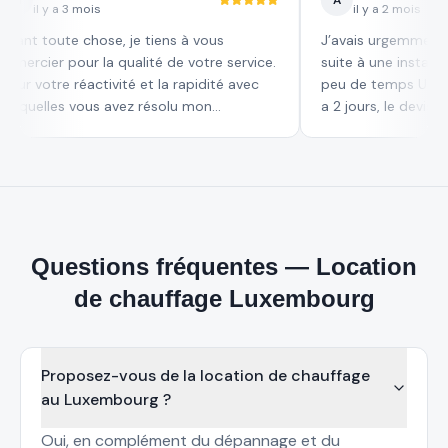
G
A
il y a 3 mois
il y a 2 mois
vant toute chose, je tiens à vous
J’avais urgemment be
emercier pour la qualité de votre service.
suite à une installat
our votre réactivité et la rapidité avec
peu de temps Un technicien est venu il y
lesquelles vous avez résolu mon
a 2 jours, le devis r
problème m'ont impressionné. Je
électricien très com
recommande vivement votre entreprise à
bloqué pour les tr
tous ceux qui recherchent un service
Le travail effectué :
apide, efficace. C'est une excellente
ne peux que recommander En
urprise de trouver un service aussi
pour votre professi
performant ici au Luxembourg. Merci
encore et je vous souhaite beaucoup de
Questions fréquentes — Location
uccès pour l'avenir.
de chauffage Luxembourg
Proposez-vous de la location de chauffage
au Luxembourg ?
Oui, en complément du dépannage et du