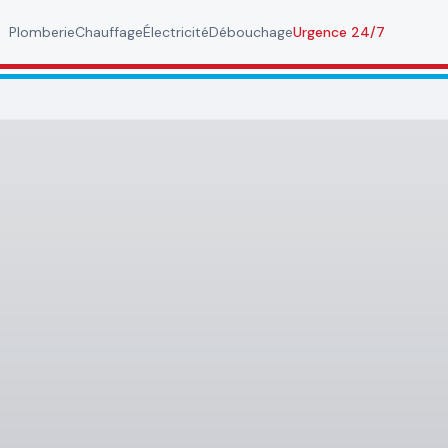
Plomberie
Chauffage
Électricité
Débouchage
Urgence 24/7