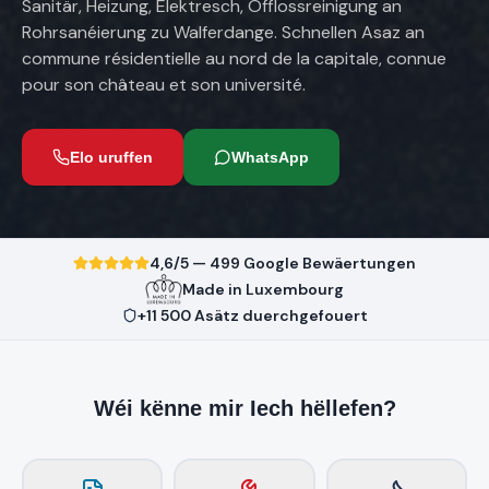
Sanitär, Heizung, Elektresch, Offlossreinigung an
Rohrsanéierung zu Walferdange. Schnellen Asaz an
commune résidentielle au nord de la capitale, connue
pour son château et son université.
Elo uruffen
WhatsApp
4,6/5 — 499 Google Bewäertungen
Made in Luxembourg
+11 500 Asätz duerchgefouert
Wéi kënne mir Iech hëllefen?