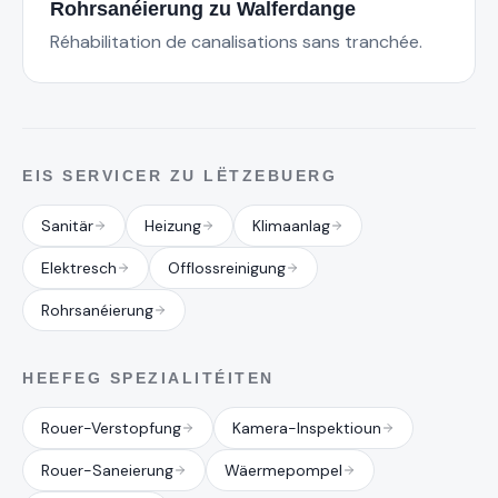
Rohrsanéierung
zu
Walferdange
Réhabilitation de canalisations sans tranchée.
EIS SERVICER ZU LËTZEBUERG
Sanitär
Heizung
Klimaanlag
Elektresch
Offlossreinigung
Rohrsanéierung
HEEFEG SPEZIALITÉITEN
Rouer-Verstopfung
Kamera-Inspektioun
Rouer-Saneierung
Wäermepompel