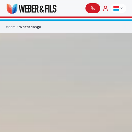
Heem
Walferdange