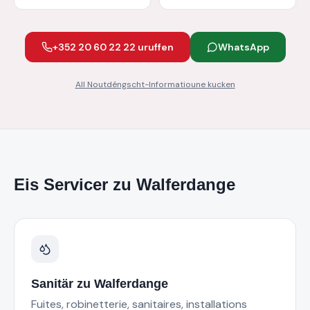
+352 20 60 22 22 uruffen
WhatsApp
All Noutdéngscht-Informatioune kucken
Eis Servicer zu
Walferdange
Sanitär
zu
Walferdange
Fuites, robinetterie, sanitaires, installations