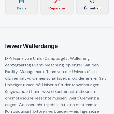
Devis
Reparatur
Ënnerhalt
Iwwer
Walferdange
D'Présenz vum Uni.lu-Campus gëtt Wolfer eng
eenzegaarteg Client-Mëschung: op enger Säit den
Facility-Management-Team vun der Universitéit fir
d'Ënnerhalt vu Gemeinschaftsgebai; op der anerer Säit
Haiseigentümer, déi Haiser a Studentenwohnungen
ëmgewandelt hunn, wou d'Sanitärinstallatiounen
dräimol esou vill leeschte mussen. Well d'Gemeng a
engem Waasserschutzgebitt läit, sinn bestëmmte
Korrosiounsinhibitoren verbueden — eis Ingenieure