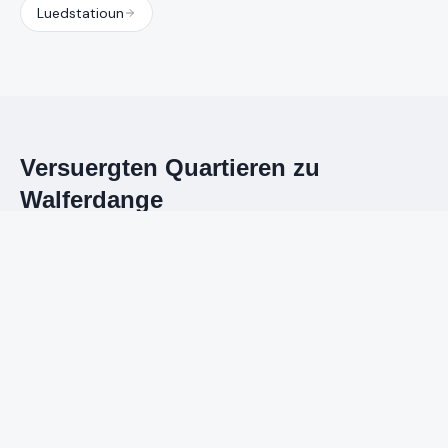
Luedstatioun
Versuergten Quartieren zu
Walferdange
Uruffen
WhatsApp
Walferdange Centre
Helmsange
Bereldange