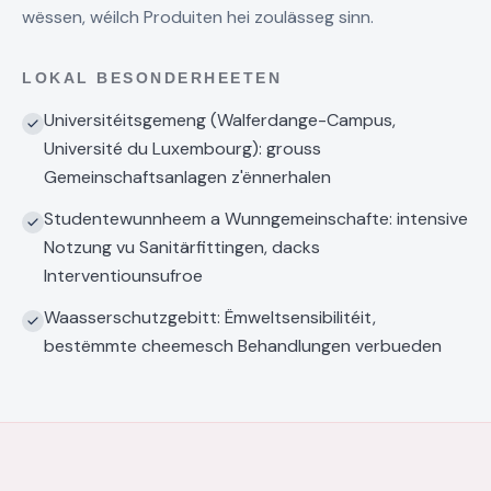
wëssen, wéilch Produiten hei zoulässeg sinn.
LOKAL BESONDERHEETEN
Universitéitsgemeng (Walferdange-Campus,
Université du Luxembourg): grouss
Gemeinschaftsanlagen z'ënnerhalen
Studentewunnheem a Wunngemeinschafte: intensive
Notzung vu Sanitärfittingen, dacks
Interventiounsufroe
Waasserschutzgebitt: Ëmweltsensibilitéit,
bestëmmte cheemesch Behandlungen verbueden