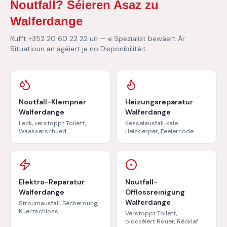
Noutfall? Séieren Asaz zu
Walferdange
Rufft +352 20 60 22 22 un — e Spezialist bewäert Är
Situatioun an agéiert je no Disponibilitéit.
Noutfall-Klempner
Heizungsreparatur
Walferdange
Walferdange
Leck, verstoppt Toilett,
Kesselausfall, kale
Waasserschued
Heizkierper, Feelercode
Elektro-Reparatur
Noutfall-
Walferdange
Offlossreinigung
Walferdange
Stroumausfall, Sécheroung,
Kuerzschloss
Verstoppt Toilett,
blockéiert Rouer, Récklaf